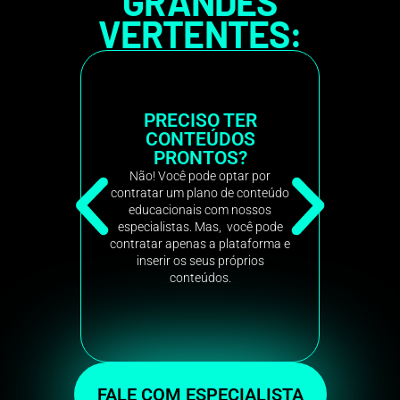
GRANDES
VERTENTES:
PRECISO TER
PRECISO TE
CONTEÚDOS
CONTEÚDO
PRONTOS?
PRONTOS?
Não! Você pode optar por
Não! Você pode optar
ontratar um plano de conteúdo
contratar um plano de c
educacionais com nossos
educacionais com no
especialistas. Mas, você pode
especialistas. Mas, vo
ntratar apenas a plataforma e
contratar apenas a plat
inserir os seus próprios
inserir os seus próp
conteúdos.
conteúdos.
FALE COM ESPECIALISTA