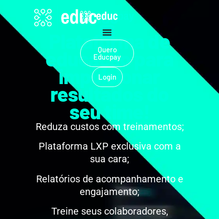
Plataforma de
Quero
educação para
Educpay
impulsionar
Login
resultados do
seu time!
Reduza custos com treinamentos;
Plataforma LXP exclusiva com a
sua cara;
Relatórios de acompanhamento e
engajamento;
Treine seus colaboradores,