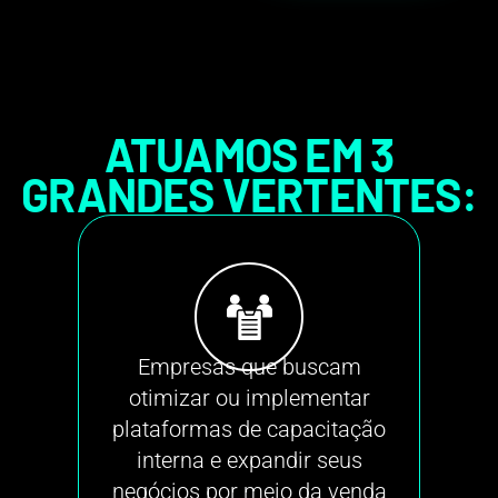
ATUAMOS EM 3
GRANDES VERTENTES:
Instituições de en
sas que buscam
todas as esferas
r ou implementar
valorizam o ens
mas de capacitação
distância e ofe
a e expandir seus
conteúdos onl
 por meio da venda