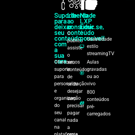
Suporte
Liberdade
No
para
ao
LXP
deixar
consumir
Educ.se,
seu
conteúdo
é
O
conteúdo
possível!
Usabilidade
público
com
estilo
assiste
a
streamingTV
sua
o
cara
Oferecemos
Aulas
seu
suporte
gravadas
conteúdo
para
ou ao
de
personalização
vivo
onde
e
desejar
800
organização
sem
conteúdos
do
precisar
pré-
seu
pagar
carregados
canal
nada
na
a
plataforma.
mais