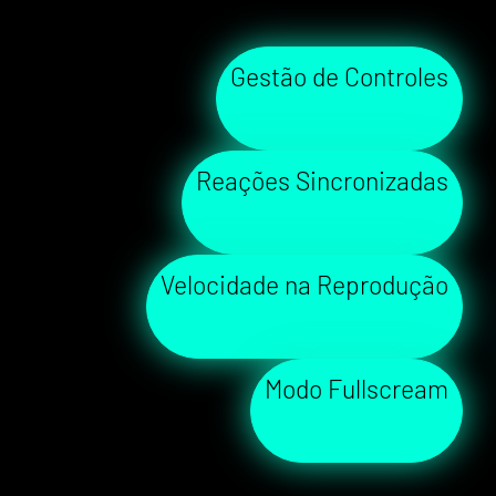
Gestão de Controles
Reações Sincronizadas
Velocidade na Reprodução
Modo Fullscream