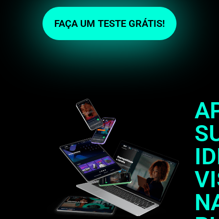
FAÇA UM TESTE GRÁTIS!
A
S
I
V
N