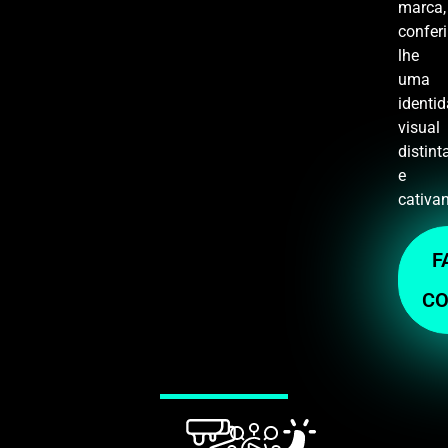
marca,
confer
lhe
uma
identi
visual
distint
e
cativan
F
CO