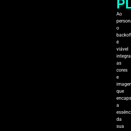
P
Ao
person
o
backoff
é
viável
integra
as
cores
e
image
que
encap
a
essênc
da
sua